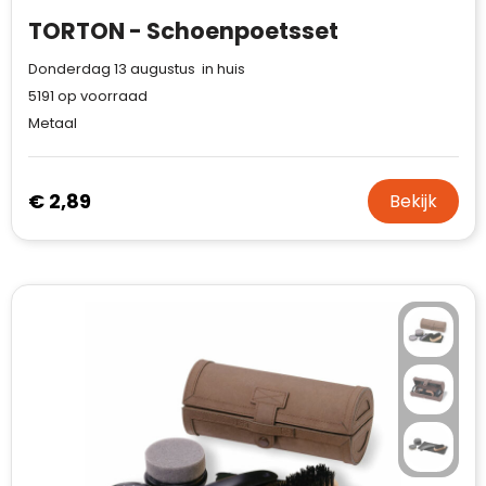
Case Logic
TORTON - Schoenpoetsset
Fresh 'n Rebel
Donderdag 13 augustus in huis
5191
op voorraad
GolfOriginals
Metaal
James Harvest
€ 2,89
Bekijk
Kingcap
Mepal
Moleskine
MyKit
Ocean Bottle
Parker