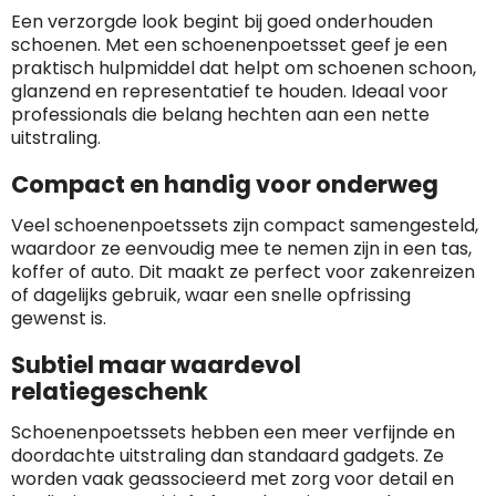
E-
mia@linkkado.be
Geverifieerd
gedetecteerd
Een verzorgde look begint bij goed onderhouden
mailadres
:
schoenen. Met een schoenenpoetsset geef je een
Websites die consequent een hoog niveau
Blacklist
Geen site op de zwarte lijst
praktisch hulpmiddel dat helpt om schoenen schoon,
van klanttevredenheid handhaven en
BEDRIJFSGEGEVENS
glanzend en representatief te houden. Ideaal voor
voldoen aan een hoog niveau van
Geldig SSL-certificaat
professionals die belang hechten aan een nette
veiligheidsprotocol, kunnen Trustindex-
Bedrijfsnaam
:
Linkkado
uitstraling.
certificaat verkrijgen. Zoekt u bij het winkelen
Spam
E-mail is spamvrij
naar de certificaten van Trustindex en koopt u
Domein
:
linkkado.be
Compact en handig voor onderweg
met vertrouwen!
Meer informatie
»
Oprichting van de
2026
Veel schoenenpoetssets zijn compact samengesteld,
onderneming
:
waardoor ze eenvoudig mee te nemen zijn in een tas,
Voor bedrijven
koffer of auto. Dit maakt ze perfect voor zakenreizen
Bouwt u vertrouwen op en verhoogt u uw
Aantal werknemers
:
1-10
of dagelijks gebruik, waar een snelle opfrissing
verkoop met de Trustindex-certificaat.
gewenst is.
Meer informatie
»
Trustindex-certificaat
2026-04-22
starten
:
Subtiel maar waardevol
relatiegeschenk
Schoenenpoetssets hebben een meer verfijnde en
doordachte uitstraling dan standaard gadgets. Ze
worden vaak geassocieerd met zorg voor detail en