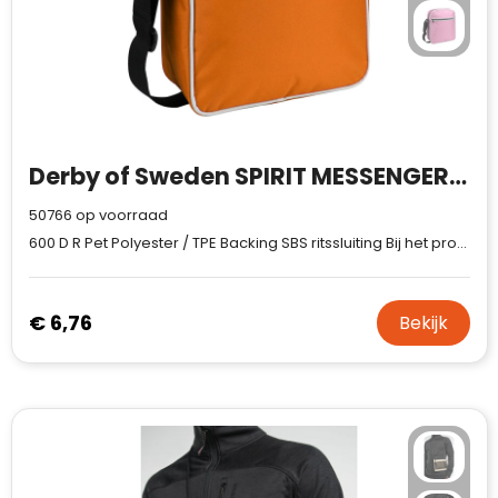
Derby of Sweden SPIRIT MESSENGER (RPET)
50766
op voorraad
600 D R Pet Polyester / TPE Backing SBS ritssluiting Bij het produceren van deze tas hebben we stof gemaakt van gerecycled polyestergaren. Het garen is gemaakt van gebruikte PET-flessen.
€ 6,76
Klantenbeoordelingen laten zien hoe een
Bekijk
website in het algemeen aan de behoeften
van klanten voldoet.
Trustindex werkt samen met 137
beoordelingsplatforms om
websitebezoekers toegang te geven tot
Trustindex meet voortdurend de
echte, geverifieerde beoordelingen op één
klanttevredenheid op basis van
plaats.