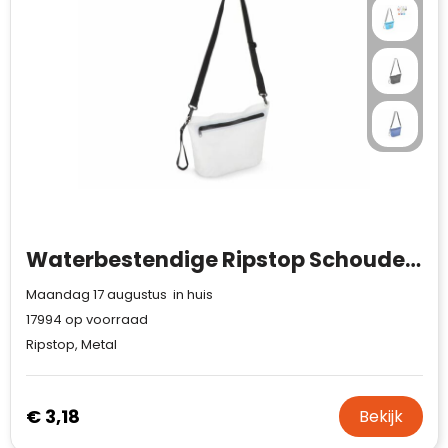
Case Logic
Fresh 'n Rebel
GolfOriginals
James Harvest
Kingcap
Mepal
Waterbestendige Ripstop Schoudertas 33 x 23 x 13 cm
Moleskine
Maandag 17 augustus in huis
17994
op voorraad
MyKit
Ripstop, Metal
Ocean Bottle
€ 3,18
Bekijk
Parker