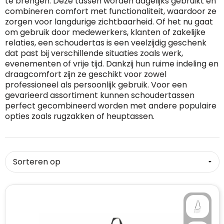
te brengen. Deze tassen worden dagelijks gebruikt en
combineren comfort met functionaliteit, waardoor ze
RFX™
Dag van de Vrijwilliger
Custom medaille
Zorg
Home & Living
zorgen voor langdurige zichtbaarheid. Of het nu gaat
om gebruik door medewerkers, klanten of zakelijke
Sportlife®
Dag van de Zorgkundige
Custom deken
Keuken & Horeca
relaties, een schoudertas is een veelzijdig geschenk
dat past bij verschillende situaties zoals werk,
evenementen of vrije tijd. Dankzij hun ruime indeling en
Stanley®
Kerstmis
Custom pet, muts & hoed
Reizen & Onderweg
draagcomfort zijn ze geschikt voor zowel
professioneel als persoonlijk gebruik. Voor een
Swiss Peak
Pasen
Vakantie, Recreatie & Spellen
Custom speelkaarten
gevarieerd assortiment kunnen schoudertassen
perfect gecombineerd worden met andere populaire
Tenson
Custom tas
Sinterklaas
opties zoals rugzakken of heuptassen.
BIC
Valentijn
Custom zomer
Thule
Werelddierendag
Custom paraplu
Philips
Zomer
Custom telefoonaccessoires
Boska