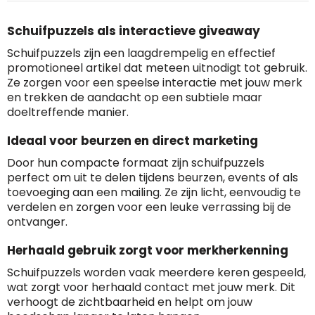
Websites die consequent een hoog niveau
Blacklist
Geen site op de zwarte lijst
van klanttevredenheid handhaven en
Schuifpuzzels als interactieve giveaway
BEDRIJFSGEGEVENS
voldoen aan een hoog niveau van
Geldig SSL-certificaat
veiligheidsprotocol, kunnen Trustindex-
Schuifpuzzels zijn een laagdrempelig en effectief
Bedrijfsnaam
:
Linkkado
certificaat verkrijgen. Zoekt u bij het winkelen
promotioneel artikel dat meteen uitnodigt tot gebruik.
Spam
E-mail is spamvrij
naar de certificaten van Trustindex en koopt u
Ze zorgen voor een speelse interactie met jouw merk
Domein
:
linkkado.be
met vertrouwen!
en trekken de aandacht op een subtiele maar
Meer informatie
»
doeltreffende manier.
Oprichting van de
2026
onderneming
:
Ideaal voor beurzen en direct marketing
Voor bedrijven
Bouwt u vertrouwen op en verhoogt u uw
Aantal werknemers
:
1-10
Door hun compacte formaat zijn schuifpuzzels
verkoop met de Trustindex-certificaat.
perfect om uit te delen tijdens beurzen, events of als
Meer informatie
»
Trustindex-certificaat
2026-04-22
toevoeging aan een mailing. Ze zijn licht, eenvoudig te
starten
:
verdelen en zorgen voor een leuke verrassing bij de
ontvanger.
Herhaald gebruik zorgt voor merkherkenning
Schuifpuzzels worden vaak meerdere keren gespeeld,
wat zorgt voor herhaald contact met jouw merk. Dit
verhoogt de zichtbaarheid en helpt om jouw