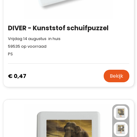
Case Logic
Fresh 'n Rebel
DIVER - Kunststof schuifpuzzel
GolfOriginals
Vrijdag 14 augustus in huis
James Harvest
59535
op voorraad
PS
Kingcap
Mepal
€ 0,47
Bekijk
Moleskine
MyKit
Ocean Bottle
Parker