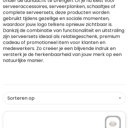
onder de aandacht te brengen. Of je nu kiest voor
serveeraccessoires, serveerplanken, schaaltjes of
RFX™
Dag van de Vrijwilliger
Custom medaille
Zorg
Home & Living
complete serveersets, deze producten worden
gebruikt tijdens gezellige en sociale momenten,
Sportlife®
Dag van de Zorgkundige
Custom deken
Keuken & Horeca
waardoor jouw logo telkens opnieuw zichtbaar is.
Dankzij de combinatie van functionaliteit en uitstraling
zijn serveersets ideaal als relatiegeschenk, premium
Stanley®
Kerstmis
Custom pet, muts & hoed
Reizen & Onderweg
cadeau of promotioneel item voor klanten en
medewerkers. Zo creëer je een blijvende indruk en
Swiss Peak
Pasen
Vakantie, Recreatie & Spellen
Custom speelkaarten
versterk je de herkenbaarheid van jouw merk op een
natuurlijke manier.
Tenson
Custom tas
Sinterklaas
BIC
Valentijn
Custom zomer
Thule
Werelddierendag
Custom paraplu
Philips
Zomer
Custom telefoonaccessoires
Boska