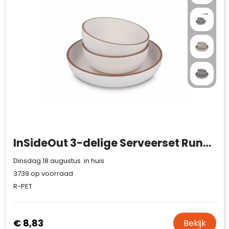
Case Logic
Fresh 'n Rebel
GolfOriginals
James Harvest
Kingcap
Mepal
InSideOut 3-delige Serveerset Runa, gemaakt van rPET
Moleskine
Dinsdag 18 augustus in huis
MyKit
3739
op voorraad
R-PET
Ocean Bottle
Parker
€ 8,83
Bekijk