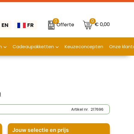
0
0
€ 0,00
Offerte
EN
FR
n
Cadeaupakketten
Keuzeconcepten
Onze klant
l
Artikel nr.
217696
Jouw selectie en prijs