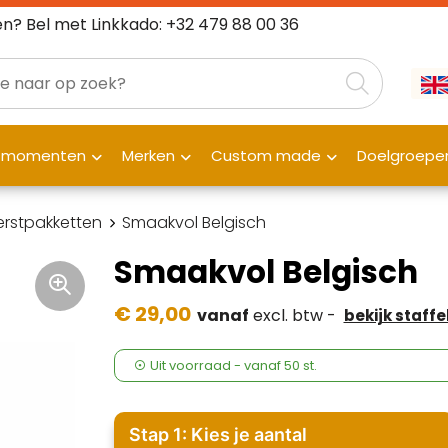
n? Bel met Linkkado: +32 479 88 00 36
fmomenten
Merken
Custom made
Doelgroepe
rstpakketten
Smaakvol Belgisch
Smaakvol Belgisch
€ 29,00
vanaf
excl. btw -
bekijk staffe
Uit voorraad -
vanaf
50 st.
Stap 1: Kies je aantal