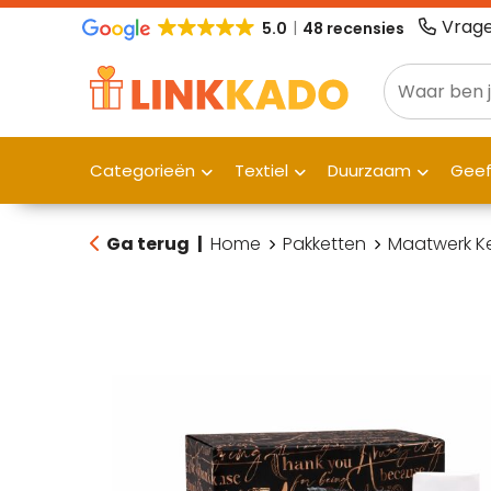
Vrage
5.0
48 recensies
Categorieën
Textiel
Duurzaam
Gee
Ga terug
|
Home
Pakketten
Maatwerk Ke