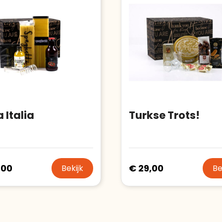
Trustindex-certificaat
2026-04-
Meer informatie
»
starten
:
22
a Italia
Turkse Trots!
,00
€ 29,00
Bekijk
Be