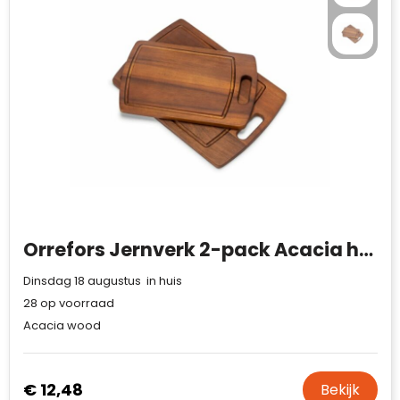
Case Logic
Fresh 'n Rebel
GolfOriginals
James Harvest
Kingcap
Mepal
Orrefors Jernverk 2-pack Acacia houten snijplanken
Moleskine
Dinsdag 18 augustus in huis
MyKit
28
op voorraad
Acacia wood
Ocean Bottle
Parker
€ 12,48
Bekijk