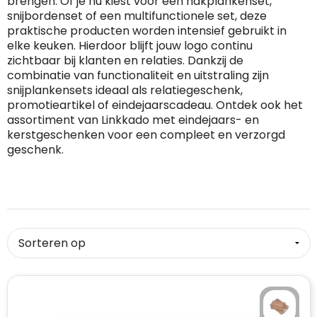
brengen. Of je nu kiest voor een hakplankenset,
snijbordenset of een multifunctionele set, deze
RFX™
Dag van de Vrijwilliger
Custom medaille
Zorg
Home & Living
praktische producten worden intensief gebruikt in
elke keuken. Hierdoor blijft jouw logo continu
Sportlife®
Dag van de Zorgkundige
Custom deken
Keuken & Horeca
zichtbaar bij klanten en relaties. Dankzij de
combinatie van functionaliteit en uitstraling zijn
snijplankensets ideaal als relatiegeschenk,
Stanley®
Kerstmis
Custom pet, muts & hoed
Reizen & Onderweg
promotieartikel of eindejaarscadeau. Ontdek ook het
assortiment van Linkkado met eindejaars- en
Swiss Peak
Pasen
Vakantie, Recreatie & Spellen
Custom speelkaarten
kerstgeschenken voor een compleet en verzorgd
geschenk.
Tenson
Custom tas
Sinterklaas
BIC
Valentijn
Custom zomer
Thule
Werelddierendag
Custom paraplu
Philips
Zomer
Custom telefoonaccessoires
Boska