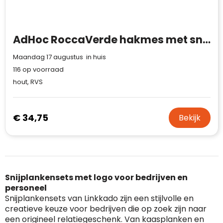
veiligheidsprotocol, kunnen Trustindex-
Bedrijfsnaam
:
Linkkado
certificaat verkrijgen. Zoekt u bij het winkelen
Spam
E-mail is spamvrij
naar de certificaten van Trustindex en koopt u
Domein
:
linkkado.be
met vertrouwen!
AdHoc RoccaVerde hakmes met snijplank
Meer informatie
»
Oprichting van de
2026
Maandag 17 augustus in huis
onderneming
:
Voor bedrijven
116
op voorraad
Bouwt u vertrouwen op en verhoogt u uw
Aantal werknemers
:
1-10
hout, RVS
verkoop met de Trustindex-certificaat.
Meer informatie
»
Trustindex-certificaat
2026-04-22
starten
:
€ 34,75
Bekijk
Snijplankensets met logo voor bedrijven en
personeel
Snijplankensets van Linkkado zijn een stijlvolle en
creatieve keuze voor bedrijven die op zoek zijn naar
een origineel relatiegeschenk. Van kaasplanken en