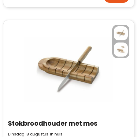
Waterman
Klantenbeoordelingen laten zien hoe een
Stokbroodhouder met mes
website in het algemeen aan de behoeften
van klanten voldoet.
Dinsdag 18 augustus in huis