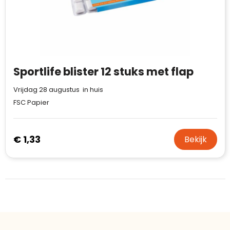
Bouwt u vertrouwen op en verhoogt u uw
Aantal werknemers
:
1-10
verkoop met de Trustindex-certificaat.
Meer informatie
»
Trustindex-certificaat
2026-04-22
starten
:
Sportlife blister 12 stuks met flap
Vrijdag 28 augustus in huis
FSC Papier
€ 1,33
Bekijk