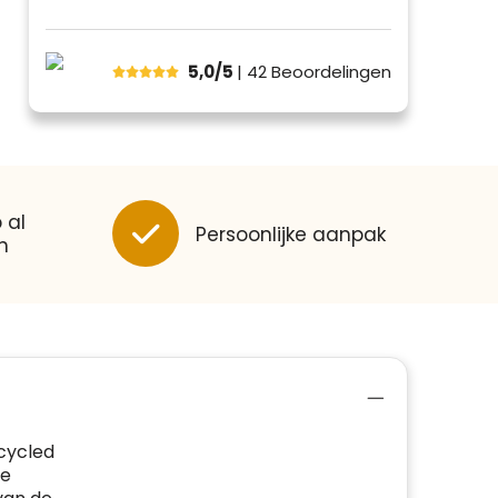
5,0/5
| 42
Beoordelingen
 al
Persoonlijke aanpak
n
cycled
le