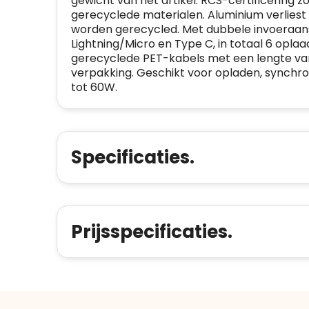
gewicht van het artikel. RCS-certificering z
gerecyclede materialen. Aluminium verliest 
worden gerecycled. Met dubbele invoeraansl
Lightning/Micro en Type C, in totaal 6 opl
gerecyclede PET-kabels met een lengte van 
verpakking. Geschikt voor opladen, synchr
tot 60W.
Specificaties.
Prijsspecificaties.