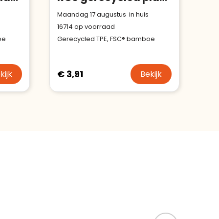
Maandag 17 augustus in huis
16714
op voorraad
oe
Gerecycled TPE, FSC® bamboe
€ 3,91
kijk
Bekijk