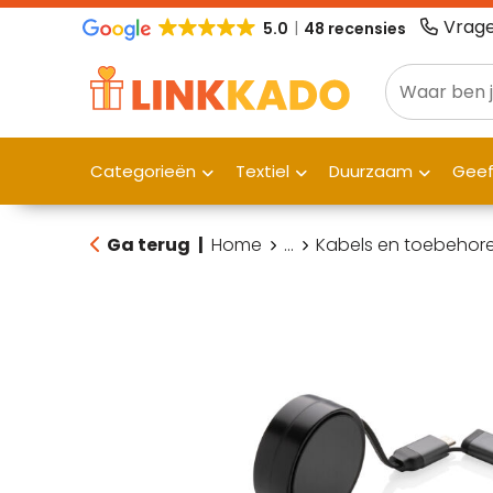
Vrage
5.0
48 recensies
Categorieën
Textiel
Duurzaam
Gee
Ga terug
|
Home
...
Kabels en toebehor