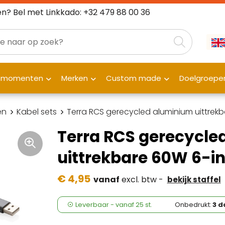
n? Bel met Linkkado: +32 479 88 00 36
fmomenten
Merken
Custom made
Doelgroepe
en
Kabel sets
Terra RCS gerecycled aluminium uittrekb
Terra RCS gerecycle
uittrekbare 60W 6-i
€ 4,95
vanaf
excl. btw -
bekijk staffel
Leverbaar
-
vanaf
25 st.
Onbedrukt:
3 