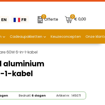
0
0
€ 0,00
Offerte
EN
FR
n
Cadeaupakketten
Keuzeconcepten
Onze klant
are 60W 6-in-1-kabel
d aluminium
n-1-kabel
dagen
Bedrukt:
6 dagen
Artikel nr.
145071