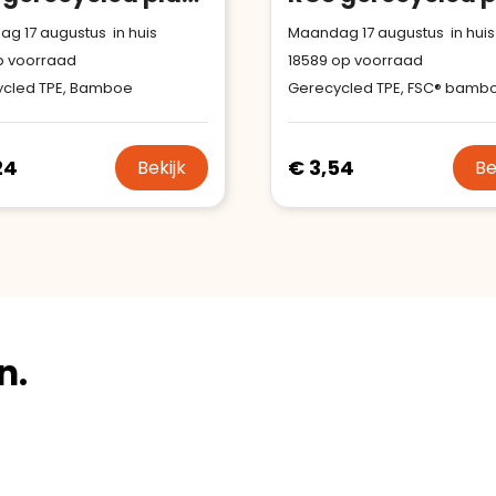
g 17 augustus in huis
Maandag 17 augustus in huis
 voorraad
18589
op voorraad
cled TPE, Bamboe
Gerecycled TPE, FSC® bamb
24
€ 3,54
Bekijk
Be
n.