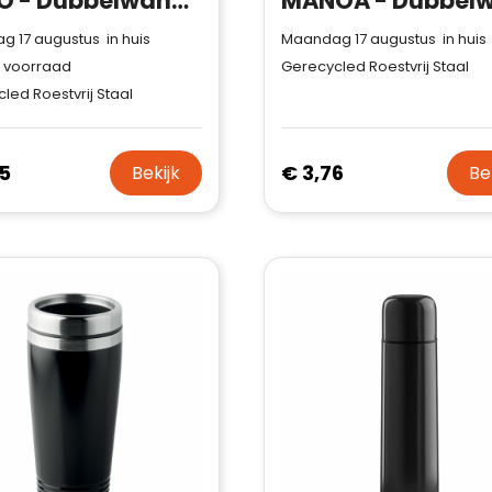
IVALO - Dubbelwandige fles 500 ml
 17 augustus in huis
Maandag 17 augustus in huis
 voorraad
Gerecycled Roestvrij Staal
led Roestvrij Staal
5
€ 3,76
Bekijk
Be