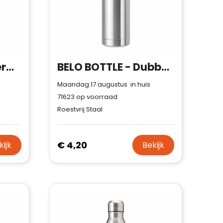
NUNAVUT - Fles keramische coating 420ml
BELO BOTTLE - Dubbelwandige drinkfles 500 ml
Maandag 17 augustus in huis
71623
op voorraad
Roestvrij Staal
€ 4,20
kijk
Bekijk