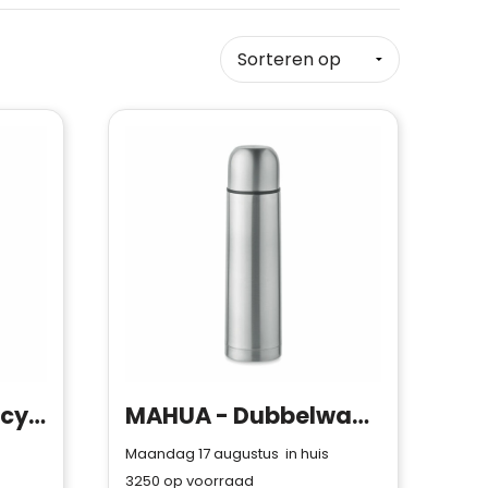
SteelForce RCS Recycled Steel Bottle 750 ml
MAHUA - Dubbelwandige fles 500 ml
Maandag 17 augustus in huis
3250
op voorraad