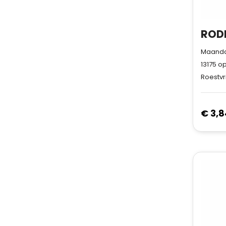
Maandag
13175
op
Roestvri
€ 3,8