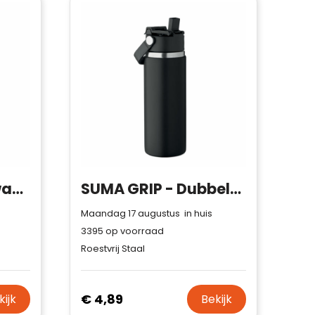
ARCTIC - Dubbelwandige fles 500ml
SUMA GRIP - Dubbelwandige fles 500ml
Maandag 17 augustus in huis
3395
op voorraad
Roestvrij Staal
€ 4,89
kijk
Bekijk