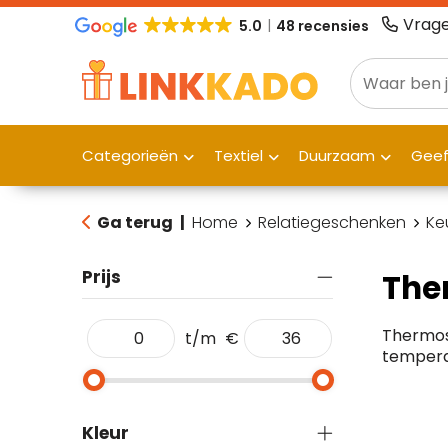
Vrage
5.0
48 recensies
Categorieën
Textiel
Duurzaam
Gee
Ga terug
|
Home
Relatiegeschenken
Ke
Prijs
The
Thermosf
t/m
€
temperat
Kleur