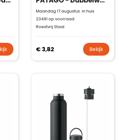
MANOA - Dubbelwandige fles 500 ml
PATAGO - Dubbelwandige drinkfles 425 ml
Maandag 17 augustus in huis
23491
op voorraad
Roestvrij Staal
€ 3,82
kijk
Bekijk