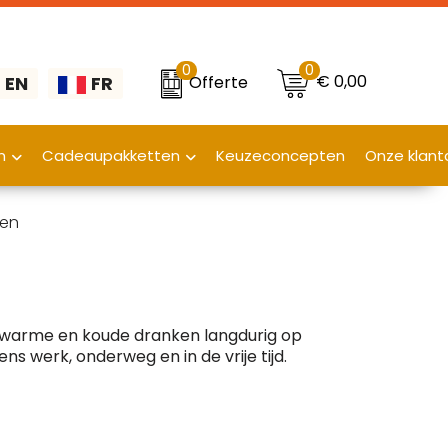
0
0
€ 0,00
Offerte
EN
FR
n
Cadeaupakketten
Keuzeconcepten
Onze klant
sen
e warme en koude dranken langdurig op
s werk, onderweg en in de vrije tijd.