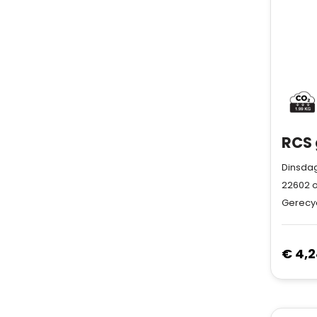
Dinsdag
22602
o
Gerecyc
€ 4,