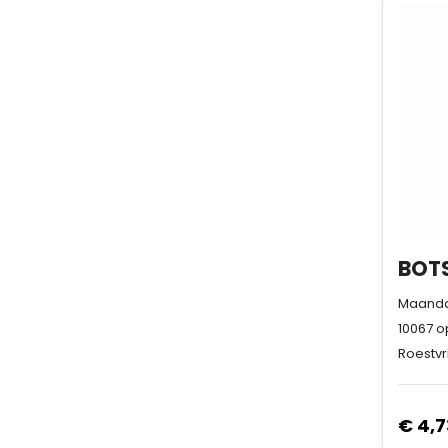
Maandag
10067
o
Roestvri
€ 4,7