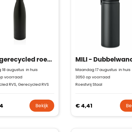
Trustindex-certificaat.
Trustindex-certificaat
2026-04-
Meer informatie
»
starten
:
22
RCS gerecycled roestvrijstalen unikleur vacuümfles
 18 augustus in huis
Maandag 17 augustus in huis
p voorraad
3050
op voorraad
led RVS, Gerecycled RVS
Roestvrij Staal
24
€ 4,41
Bekijk
Be