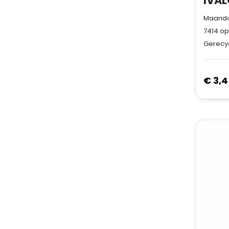
Maandag
7414
op
Gerecyc
€ 3,4