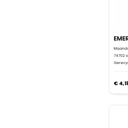
Maandag
74702
o
Gerecyc
€ 4,1