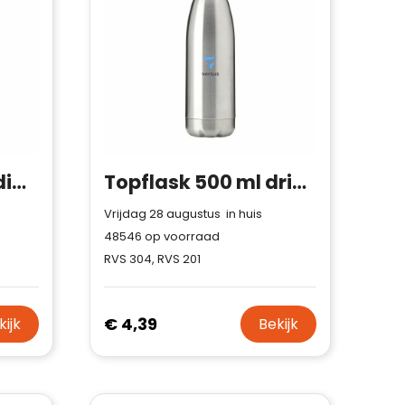
MILI - Dubbelwandige fles 500 ml
Topflask 500 ml drinkfles
Vrijdag 28 augustus in huis
48546
op voorraad
RVS 304, RVS 201
€ 4,39
kijk
Bekijk