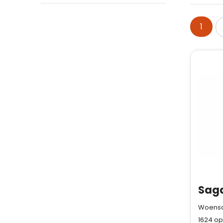
1
Woensda
1624
op