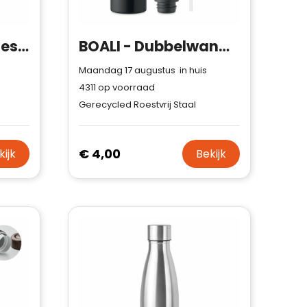
CHAN - Thermosfles 500 ml
BOALI - Dubbelwandige fles 700 ml
Maandag 17 augustus in huis
4311
op voorraad
Gerecycled Roestvrij Staal
€ 4,00
kijk
Bekijk