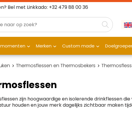
n? Bel met Linkkado: +32 479 88 00 36
fmomenten
Merken
Custom made
Doelgroepe
uken
Thermosflessen en Thermosbekers
Thermosfles
rmosflessen
lessen zijn hoogwaardige en isolerende drinkflessen di
uur houden en jouw merk dagelijks zichtbaar maken tijden