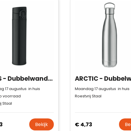
BOTS - Dubbelwandige fles 300ml
 17 augustus in huis
Maandag 17 augustus in huis
p voorraad
Roestvrij Staal
j Staal
3
€ 4,73
Bekijk
Be