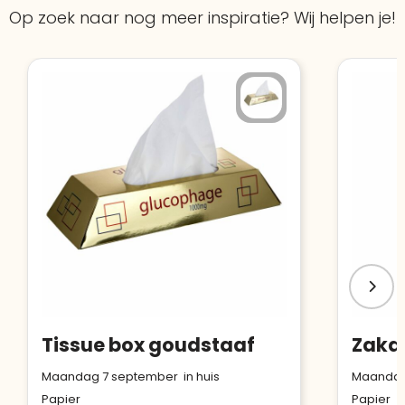
Bouwt u vertrouwen op en verhoogt u uw
Op zoek naar nog meer inspiratie? Wij helpen je!
Aantal werknemers
:
1-10
verkoop met de Trustindex-certificaat.
Meer informatie
»
Trustindex-certificaat
2026-04-22
starten
:
Tissue box goudstaaf
Zakdo
Maandag 7 september in huis
Maandag 
Papier
Papier