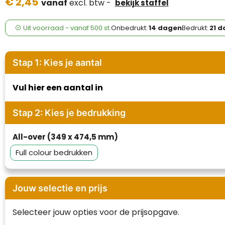
€ 2,45
Case Logic
vanaf
excl. btw -
bekijk staffel
Fresh 'n Rebel
Uit voorraad -
vanaf
500 st.
Onbedrukt:
14 dagen
Bedrukt:
21 
GolfOriginals
Stap 1: Kies je aantal
James Harvest
Vul hier een aantal in
Kingcap
Stap 2: Kies je bedrukking
Mepal
All-over (349 x 474,5 mm)
Moleskine
Full colour
MyKit
Ocean Bottle
Jouw selectie en prijs
Parker
Selecteer jouw opties voor de prijsopgave.