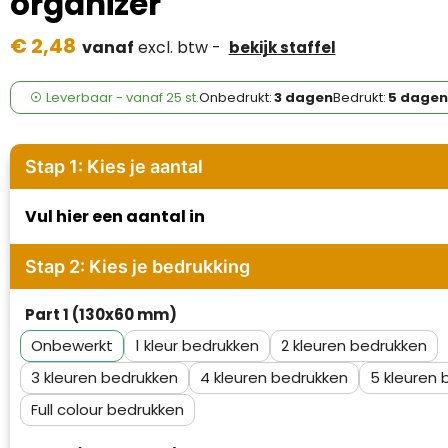
organizer
Case Logic
€ 2,48
vanaf
excl. btw -
bekijk staffel
Fresh 'n Rebel
GolfOriginals
Leverbaar
-
vanaf
25 st.
Onbedrukt:
3 dagen
Bedrukt:
5 dagen
James Harvest
Stap 1: Kies je aantal
Kingcap
Vul hier een aantal in
Mepal
Stap 2: Kies je bedrukking
Moleskine
Part 1 (130x60 mm)
MyKit
Onbewerkt
1
2
Ocean Bottle
3
4
5
Full colour
Parker