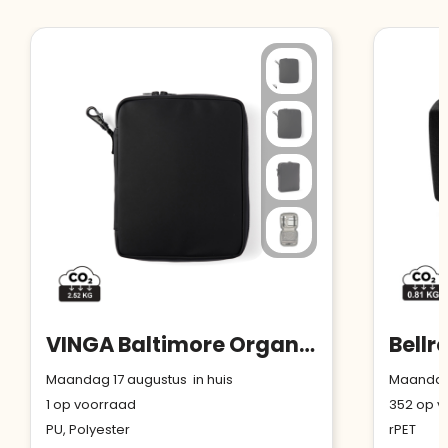
VINGA Baltimore Organizer
Bellr
Maandag 17 augustus in huis
Maandag 
1
op voorraad
352
op v
PU, Polyester
rPET