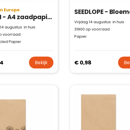
in Europe
ASIDI - A4 zaadpapier wilde bloemen
Vrijdag 14 augustus in huis
 14 augustus in huis
31900
op voorraad
p voorraad
Papier
cled Papier
44
€ 0,98
Bekijk
Be