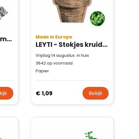
Made in Europe
BASILOP - Basilicumzaadjes in envelop
LEYTI - Stokjes kruidenzaden
Vrijdag 14 augustus in huis
3642
op voorraad
Papier
€ 1,09
kijk
Bekijk