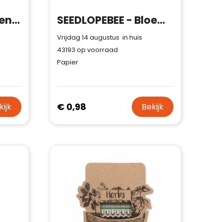
SEEDLOPE - Bloemenzaadjes in envelop
SEEDLOPEBEE - Bloemenzaadjes in envelop
Vrijdag 14 augustus in huis
43193
op voorraad
Papier
€ 0,98
kijk
Bekijk