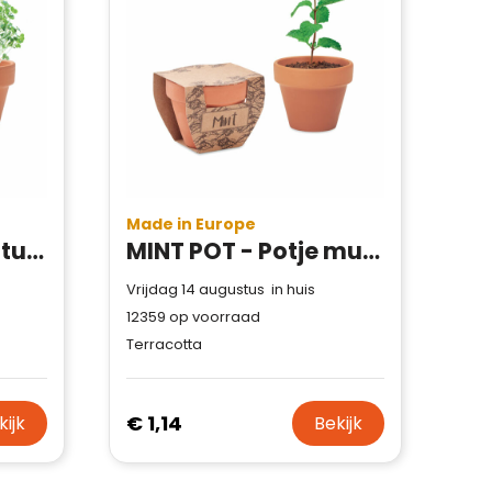
Made in Europe
CRESS POT - Potje tuinkers
MINT POT - Potje munt
Vrijdag 14 augustus in huis
12359
op voorraad
Terracotta
€ 1,14
kijk
Bekijk