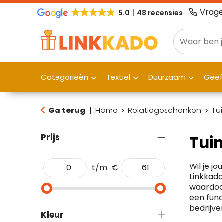
Vrage
5.0
48 recensies
Categorieën
Textiel
Duurzaam
Gee
Ga terug
|
Home
Relatiegeschenken
Tu
Prijs
Tuin
Wil je j
t/m
€
Linkkado
waardoor
een func
bedrijve
Kleur