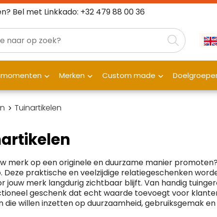
n? Bel met Linkkado: +32 479 88 00 36
fmomenten
Merken
Custom made
Doelgroepe
in
Tuinartikelen
artikelen
ouw merk op een originele en duurzame manier promoten? 
. Deze praktische en veelzijdige relatiegeschenken worden
 jouw merk langdurig zichtbaar blijft. Van handig tuingere
tioneel geschenk dat echt waarde toevoegt voor klanten
n die willen inzetten op duurzaamheid, gebruiksgemak en