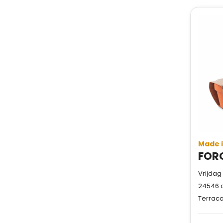
Made 
Vrijdag
24546
o
Terraco