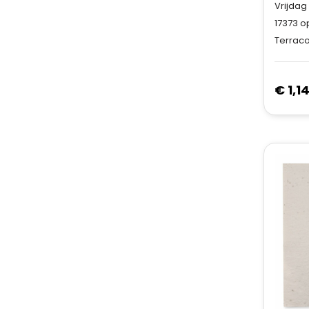
Vrijdag
17373
op
Terraco
€ 1,1