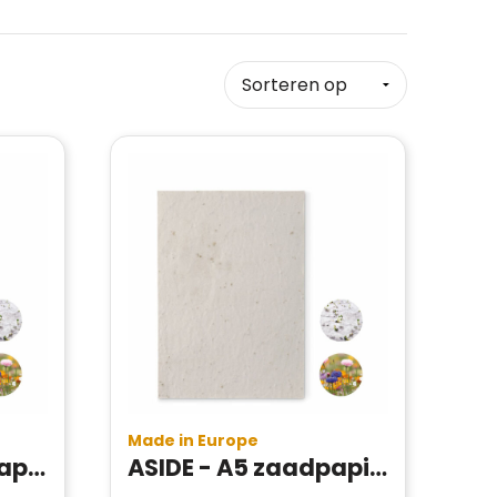
Made in Europe
ASIDO - A6 zaadpapier wilde bloemen
ASIDE - A5 zaadpapier wilde bloemen