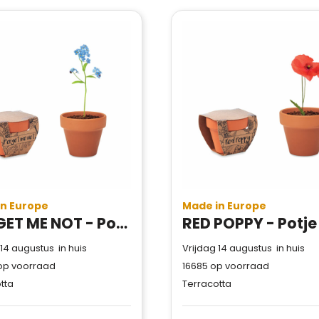
Trustindex-certificaat.
Trustindex-certificaat
2026-04-
Meer informatie
»
starten
:
22
in Europe
Made in Europe
FORGET ME NOT - Potje Vergeet-me-nietjes
 14 augustus in huis
Vrijdag 14 augustus in huis
p voorraad
16685
op voorraad
tta
Terracotta