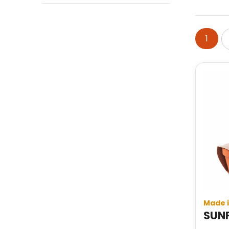
1
Made 