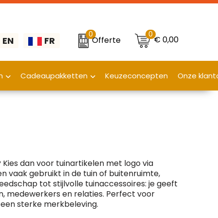
0
0
€ 0,00
Offerte
EN
FR
n
Cadeaupakketten
Keuzeconcepten
Onze klant
Kies dan voor tuinartikelen met logo via
 vaak gebruikt in de tuin of buitenruimte,
edschap tot stijlvolle tuinaccessoires: je geeft
, medewerkers en relaties. Perfect voor
 een sterke merkbeleving.