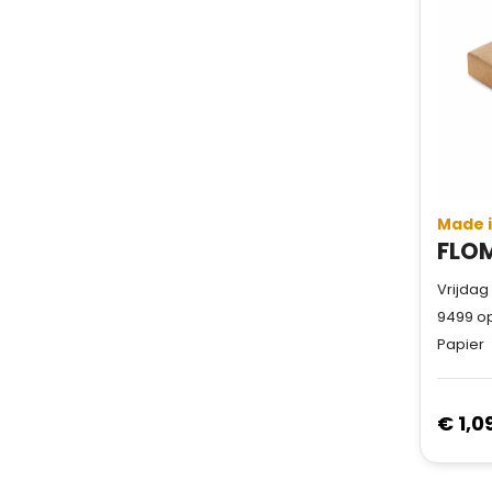
Made 
Vrijdag
9499
op
Papier
€ 1,0