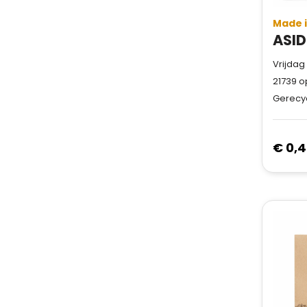
Made 
Vrijdag
21739
o
Gerecy
€ 0,