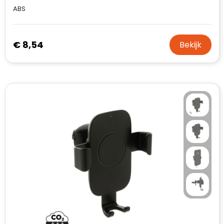
ABS
€ 8,54
Bekijk
Klantenbeoordelingen laten zien hoe een
website in het algemeen aan de behoeften
van klanten voldoet.
Trustindex werkt samen met 137
beoordelingsplatforms om
websitebezoekers toegang te geven tot
Trustindex meet voortdurend de