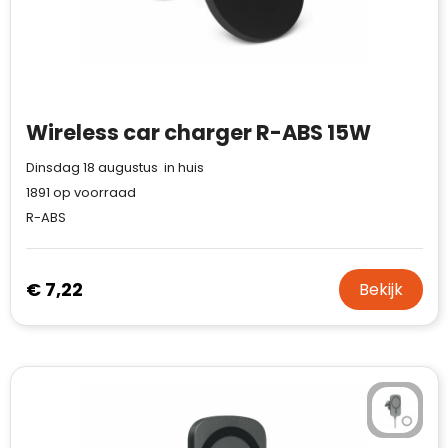
Case Logic
Fresh 'n Rebel
GolfOriginals
Wireless car charger R-ABS 15W
James Harvest
Dinsdag 18 augustus in huis
Kingcap
1891
op voorraad
R-ABS
Mepal
Moleskine
€ 7,22
Bekijk
MyKit
Ocean Bottle
Parker