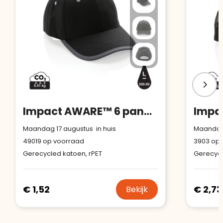
Impact AWARE™ 6 panel 280gr recycled katoen cap met bies
Maandag 17 augustus in huis
Maandag 
49019
op voorraad
3903
op 
Gerecycled katoen, rPET
Gerecycl
€ 1,52
€ 2,73
Bekijk