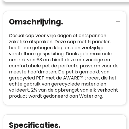
website en de bedrijfsgegevens
onafhankelijk geverifieerd.
CONTACTGEGEVENS
Omschrijving.
Trustindex controleert websites voortdurend
op veiligheidsproblemen.
Telefoonnummer
:
+32 479 88 00 36
Geverifieerd
Casual cap voor vrije dagen of ontspannen
Safe Browsing:
geen probleem
zakelijke afspraken. Deze cap met 6 panelen
E-
mia@linkkado.be
Geverifieerd
gedetecteerd
heeft een gebogen klep en een veelzijdige
mailadres
:
Websites die consequent een hoog niveau
verstelbare gespsluiting. Dankzij de maximale
Blacklist
Geen site op de zwarte lijst
van klanttevredenheid handhaven en
omtrek van 63 cm biedt deze eenvoudige en
BEDRIJFSGEGEVENS
voldoen aan een hoog niveau van
comfortabele pet de perfecte pasvorm voor de
Geldig SSL-certificaat
veiligheidsprotocol, kunnen Trustindex-
meeste hoofdmaten. De pet is gemaakt van
Bedrijfsnaam
:
Linkkado
certificaat verkrijgen. Zoekt u bij het winkelen
gerecycled PET met de AWARE™ tracer, die het
Spam
E-mail is spamvrij
naar de certificaten van Trustindex en koopt u
echte gebruik van gerecyclede materialen
Domein
:
linkkado.be
met vertrouwen!
valideert. 2% van de opbrengst van elk verkocht
Meer informatie
»
product wordt gedoneerd aan Water.org.
Oprichting van de
2026
onderneming
:
Voor bedrijven
Bouwt u vertrouwen op en verhoogt u uw
Aantal werknemers
:
1-10
verkoop met de Trustindex-certificaat.
Specificaties.
Meer informatie
»
Trustindex-certificaat
2026-04-22