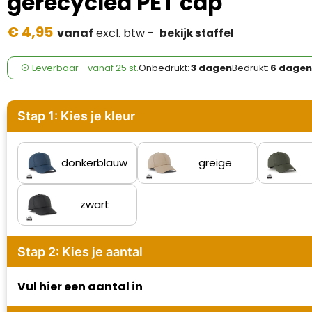
gerecycled PET cap
Case Logic
€ 4,95
vanaf
excl. btw -
bekijk staffel
Fresh 'n Rebel
GolfOriginals
Leverbaar
-
vanaf
25 st.
Onbedrukt:
3 dagen
Bedrukt:
6 dagen
James Harvest
Stap 1: Kies je kleur
Kingcap
Mepal
donkerblauw
greige
Moleskine
zwart
MyKit
Stap 2: Kies je aantal
Ocean Bottle
Vul hier een aantal in
Parker