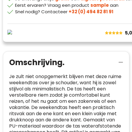
klanttevredenheid op basis van
Eerst ervaren? Vraag een product
sample
aan
plaats.
beoordelingen. Minder dan 1% van de
Snel nodig? Contacteer
+32 (0) 494 82 81 91
Alleen beoordelingen die voldoen aan de
ondervraagde klanten meldde een
richtlijnen van Trustindex en waarvan
probleem.
bewezen is dat ze spamvrij zijn worden door
de verschillende platforms geaccepteerd en
Trustindex heeft de contactgegevens van de
5,
meegeteld in de scores.
website en de bedrijfsgegevens
onafhankelijk geverifieerd.
CONTACTGEGEVENS
Omschrijving.
Trustindex controleert websites voortdurend
op veiligheidsproblemen.
Telefoonnummer
:
+32 479 88 00 36
Geverifieerd
Je zult niet onopgemerkt blijven met deze ruime
Safe Browsing:
geen probleem
E-
mia@linkkado.be
Geverifieerd
weekendtas over je schouder, want hij is zowel
gedetecteerd
mailadres
:
stijlvol als minimalistisch. De tas heeft een
Websites die consequent een hoog niveau
verstelbare riem zodat je comfortabel kunt
Blacklist
Geen site op de zwarte lijst
van klanttevredenheid handhaven en
reizen, of het nu gaat om een zakenreis of een
BEDRIJFSGEGEVENS
voldoen aan een hoog niveau van
vakantie. De weekendtas heeft een praktisch
Geldig SSL-certificaat
veiligheidsprotocol, kunnen Trustindex-
ritsvak aan de ene kant en een klein vakje met
Bedrijfsnaam
:
Linkkado
certificaat verkrijgen. Zoekt u bij het winkelen
drukknoop aan de andere kant. Gemaakt van
Spam
E-mail is spamvrij
naar de certificaten van Trustindex en koopt u
PU-materiaal waardoor de tas waterafstotende
Domein
:
linkkado.be
met vertrouwen!