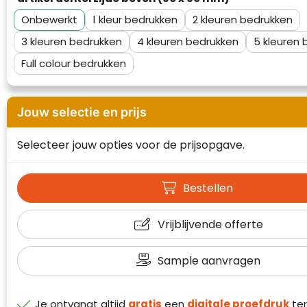
Onbewerkt
1
2
3
4
5
Full colour
Jouw selectie en prijs
Selecteer jouw opties voor de prijsopgave.
Bestellen
Klantenbeoordelingen laten zien hoe een
Vrijblijvende offerte
website in het algemeen aan de behoeften
van klanten voldoet.
Sample aanvragen
Trustindex werkt samen met 137
beoordelingsplatforms om
websitebezoekers toegang te geven tot
Trustindex meet voortdurend de
Je ontvangt altijd
gratis
een
digitale proefdruk
ter
echte, geverifieerde beoordelingen op één