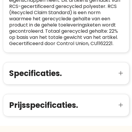
eigenschappen heeft. Dit artikel is gemaakt van
Meer informatie
»
RCS-gecertificeerd gerecycled polyester. RCS
Oprichting van de
2026
(Recycled Claim Standard) is een norm
onderneming
:
Voor bedrijven
waarmee het gerecyclede gehalte van een
Bouwt u vertrouwen op en verhoogt u uw
Aantal werknemers
:
1-10
product in de gehele toeleveringsketen wordt
verkoop met de Trustindex-certificaat.
gecontroleerd. Totaal gerecycled gehalte: 22%
Meer informatie
»
Trustindex-certificaat
2026-04-22
op basis van het totale gewicht van het artikel.
starten
:
Gecertificeerd door Control Union, CU1162221.
Specificaties.
Prijsspecificaties.