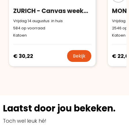
ZURICH - Canvas weekendtas 450 gr/m²
Vrijdag 14 augustus in huis
Vrijdag 1
584
op voorraad
2546
op 
Katoen
Katoen
€ 30,22
€ 22,0
Bekijk
Laatst door jou bekeken.
Toch wel leuk hé!