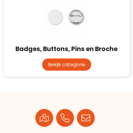
Meer informatie
»
Trustindex-certificaat
2026-04-22
starten
:
Badges, Buttons, Pins en Broche
Bekijk categorie