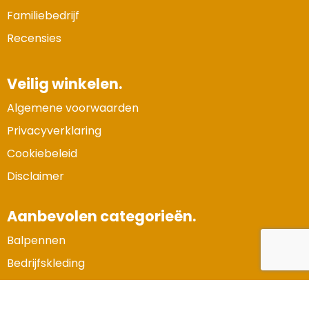
Waterman
Familiebedrijf
Recensies
Veilig winkelen.
Algemene voorwaarden
Privacyverklaring
Cookiebeleid
Disclaimer
Aanbevolen categorieën.
Balpennen
Bedrijfskleding
Gadgets en elektronica
Kerstpakketten