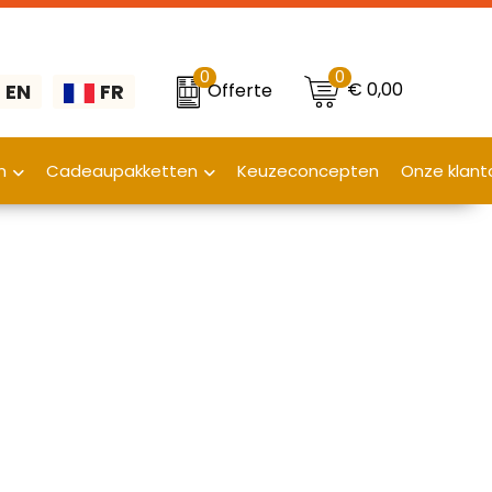
0
0
€ 0,00
Offerte
EN
FR
n
Cadeaupakketten
Keuzeconcepten
Onze klant