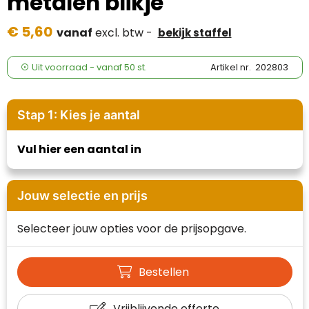
metalen blikje
Case Logic
€ 5,60
vanaf
excl. btw -
bekijk staffel
Fresh 'n Rebel
GolfOriginals
Uit voorraad -
vanaf
50 st.
Artikel nr.
202803
James Harvest
Stap 1: Kies je aantal
Kingcap
Vul hier een aantal in
Mepal
Moleskine
Jouw selectie en prijs
MyKit
Selecteer jouw opties voor de prijsopgave.
Ocean Bottle
Bestellen
Parker
Vrijblijvende offerte