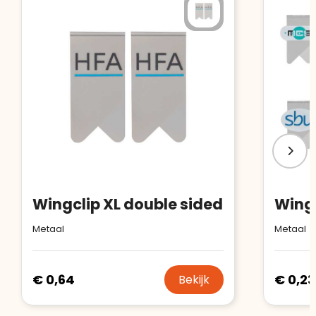
starten
:
Wingclip XL double sided
Metaal
Metaal
€ 0,64
€ 0,23
Bekijk