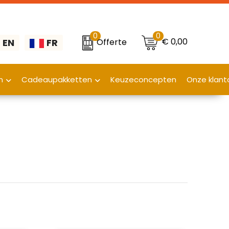
0
0
€ 0,00
Offerte
EN
FR
n
Cadeaupakketten
Keuzeconcepten
Onze klant