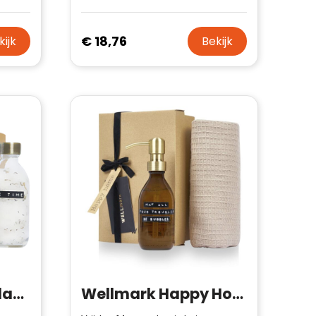
€ 18,76
kijk
Bekijk
Wellmark Just Relax 3-delige 200 ml badzoutcadeauset
Wellmark Happy Home geschenkset