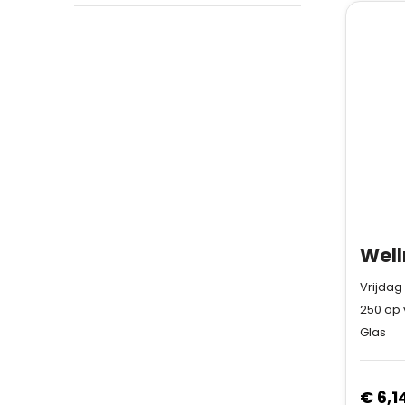
Vrijdag
250
op 
Glas
€ 6,1