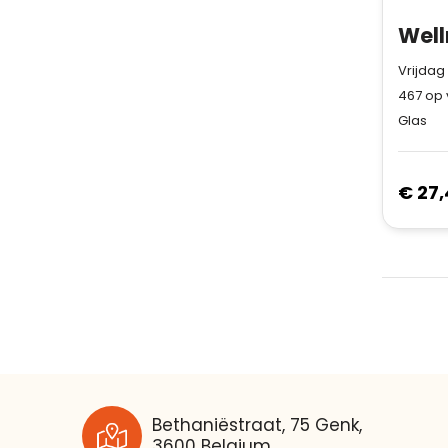
Vrijdag
467
op 
Glas
€ 27,
Bethaniëstraat, 75 Genk,
3600 Belgium