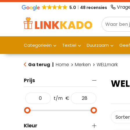
Vrage
5.0
48 recensies
Categorieën
Textiel
Duurzaam
Gee
Ga terug
|
Home
Merken
WELLmark
Prijs
WEL
t/m
€
Kleur