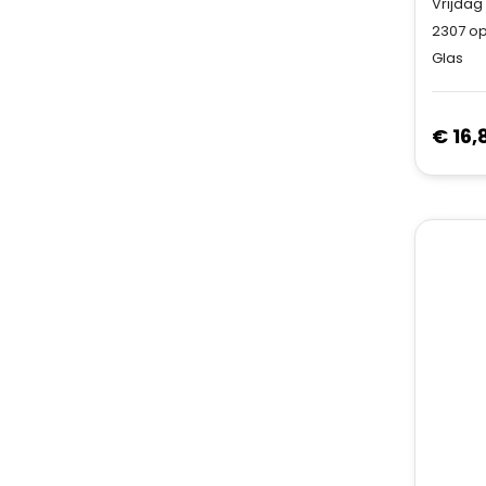
Vrijdag
2307
op
Glas
€ 16,