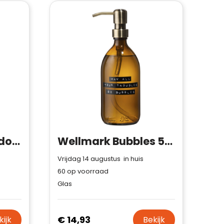
Wellmark 250 ml douchegel
Wellmark Bubbles 500 ml handzeepdispenser
Vrijdag 14 augustus in huis
60
op voorraad
Glas
€ 14,93
kijk
Bekijk