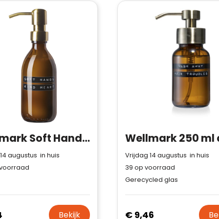
Wellmark Soft Hands 250 ml handlotiondispenser
 14 augustus in huis
Vrijdag 14 augustus in huis
voorraad
39
op voorraad
Gerecycled glas
4
€ 9,46
Bekijk
Be