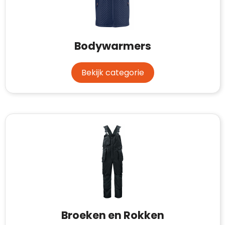
Case Logic
Fresh 'n Rebel
Bodywarmers
GolfOriginals
James Harvest
Bekijk categorie
Kingcap
Mepal
Moleskine
MyKit
Ocean Bottle
Parker
Broeken en Rokken