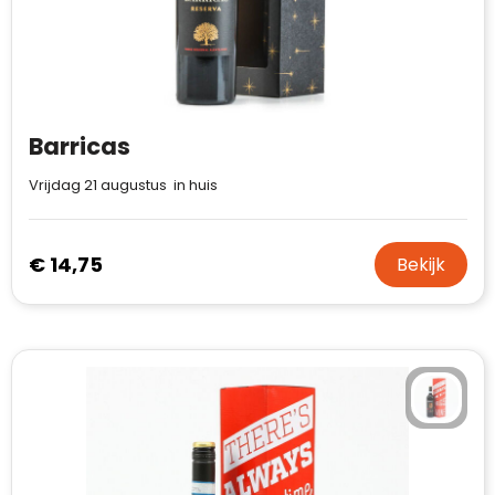
Case Logic
Fresh 'n Rebel
GolfOriginals
Barricas
James Harvest
Vrijdag 21 augustus in huis
Kingcap
Mepal
€ 14,75
Bekijk
Moleskine
MyKit
Ocean Bottle
Parker