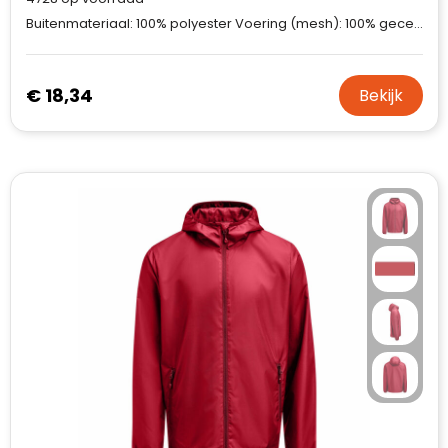
Buitenmateriaal: 100% polyester Voering (mesh): 100% gecertificeerd gerecycled polyester Voering (taffeta): 100% gecertificeerd gerecycled polyester C0 Bionic-Finish® ECO waterafstotend.
€ 18,34
Bekijk