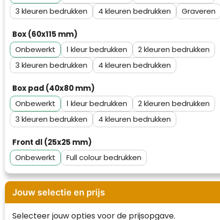
Waterman
3
4
Graveren
Box (60x115 mm)
Onbewerkt
1
2
3
4
Box pad (40x80 mm)
Onbewerkt
1
2
3
4
Front dl (25x25 mm)
Onbewerkt
Full colour
Jouw selectie en prijs
Selecteer jouw opties voor de prijsopgave.