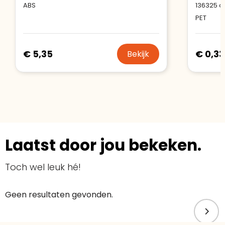
ABS
136325
o
PET
€ 5,35
€ 0,33
Bekijk
Laatst door jou bekeken.
Toch wel leuk hé!
Geen resultaten gevonden.