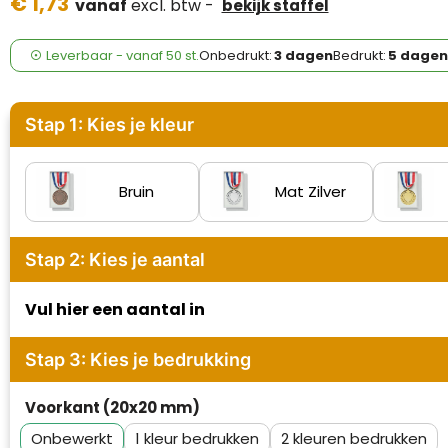
€ 1,73
Case Logic
vanaf
excl. btw -
bekijk staffel
Fresh 'n Rebel
Leverbaar
-
vanaf
50 st.
Onbedrukt:
3 dagen
Bedrukt:
5 dagen
GolfOriginals
Stap 1: Kies je kleur
James Harvest
Kingcap
Bruin
Mat Zilver
Mepal
Stap 2: Kies je aantal
Moleskine
Vul hier een aantal in
MyKit
Stap 3: Kies je bedrukking
Ocean Bottle
Voorkant (20x20 mm)
Parker
Onbewerkt
1
2