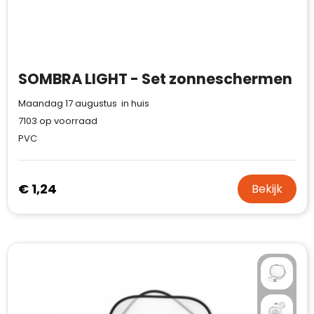
Case Logic
Fresh 'n Rebel
GolfOriginals
SOMBRA LIGHT - Set zonneschermen
James Harvest
Maandag 17 augustus in huis
7103
op voorraad
Kingcap
PVC
Mepal
€ 1,24
Bekijk
Moleskine
MyKit
Ocean Bottle
Parker