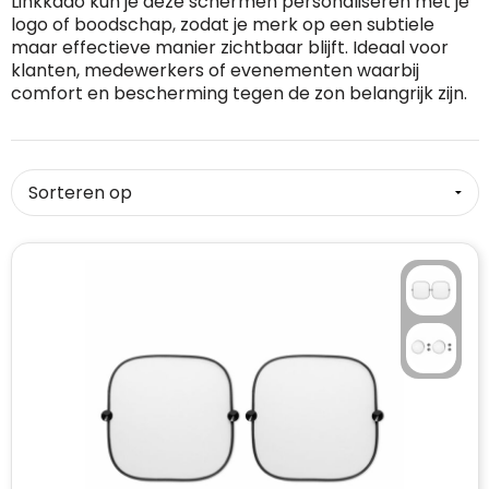
Linkkado kun je deze schermen personaliseren met je
logo of boodschap, zodat je merk op een subtiele
RFX™
Dag van de Vrijwilliger
Custom medaille
Zorg
Home & Living
maar effectieve manier zichtbaar blijft. Ideaal voor
klanten, medewerkers of evenementen waarbij
Sportlife®
Dag van de Zorgkundige
Custom deken
Keuken & Horeca
comfort en bescherming tegen de zon belangrijk zijn.
Stanley®
Kerstmis
Custom pet, muts & hoed
Reizen & Onderweg
Swiss Peak
Pasen
Vakantie, Recreatie & Spellen
Custom speelkaarten
Tenson
Custom tas
Sinterklaas
BIC
Valentijn
Custom zomer
Thule
Werelddierendag
Custom paraplu
Philips
Zomer
Custom telefoonaccessoires
Boska