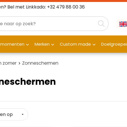
n? Bel met Linkkado: +32 479 88 00 36
fmomenten
Merken
Custom made
Doelgroepe
 zomer
Zonneschermen
neschermen
Klantenbeoordelingen laten zien
hoe een website in het
algemeen aan de behoeften
van klanten voldoet.
Trustindex werkt samen met 137
beoordelingsplatforms om
Trustindex meet voortdurend de
websitebezoekers toegang te