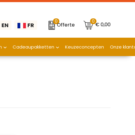
0
0
€ 0,00
Offerte
EN
FR
n
Cadeaupakketten
Keuzeconcepten
Onze klant