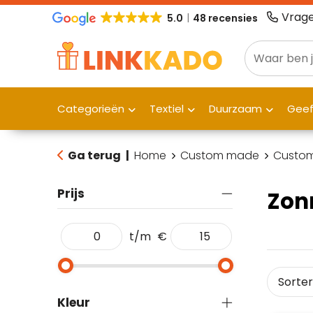
Vrage
5.0
48 recensies
Categorieën
Textiel
Duurzaam
Gee
Ga terug
|
Home
Custom made
Custom
Prijs
Zon
t/m
€
Kleur