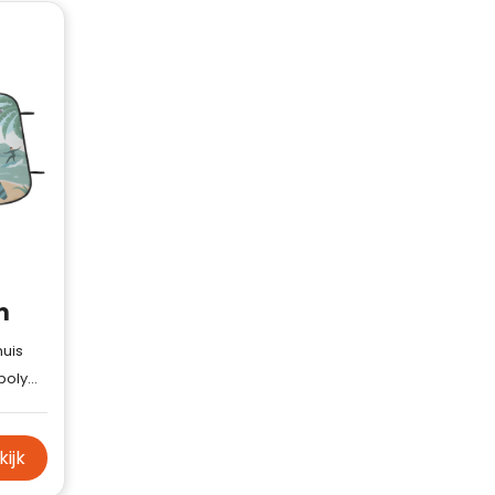
m
huis
5gsm polyester mesh + 210D polyester buizen + staaldraad + PVC zuignappen
kijk